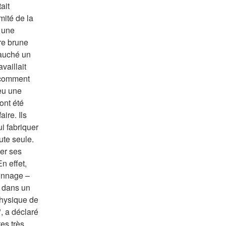
it 
ité de la 
 une 
e brune 
auché un 
aillait 
 comment 
u une 
ont été 
ire. Ils 
i fabriquer 
te seule. 
er ses 
 effet, 
onnage – 
 dans un 
physique de 
, a déclaré 
es très 