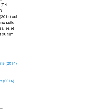
 (EN 
D 
(2014) est 
une suite 
alles et 
du film 
ate (2014) 
e (2014) 