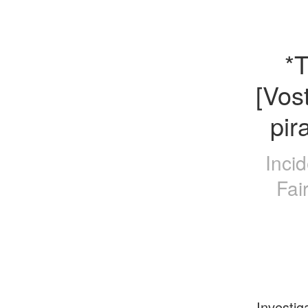
*T
[Vos
pir
Inci
Fai
Investig