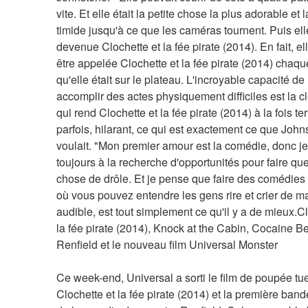
vite. Et elle était la petite chose la plus adorable et l
timide jusqu'à ce que les caméras tournent. Puis elle
devenue Clochette et la fée pirate (2014). En fait, ell
être appelée Clochette et la fée pirate (2014) chaque
qu'elle était sur le plateau. L'incroyable capacité de
accomplir des actes physiquement difficiles est la cl
qui rend Clochette et la fée pirate (2014) à la fois terri
parfois, hilarant, ce qui est exactement ce que John
voulait. "Mon premier amour est la comédie, donc je 
toujours à la recherche d'opportunités pour faire que
chose de drôle. Et je pense que faire des comédies d
où vous pouvez entendre les gens rire et crier de ma
audible, est tout simplement ce qu'il y a de mieux.Cl
la fée pirate (2014), Knock at the Cabin, Cocaine Bea
Renfield et le nouveau film Universal Monster
Ce week-end, Universal a sorti le film de poupée tue
Clochette et la fée pirate (2014) et la première ban