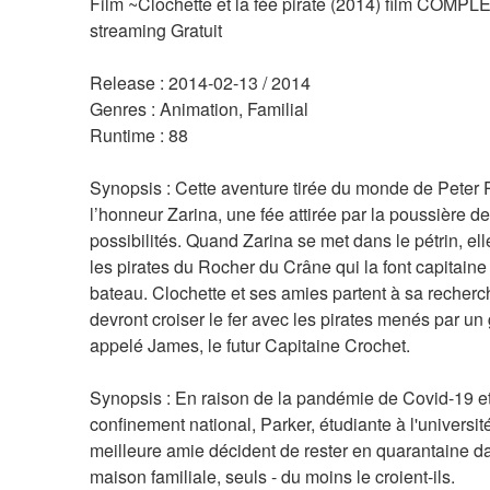
Film ~Clochette et la fée pirate (2014) film COMPL
streaming Gratuit
Release : 2014-02-13 / 2014 
Genres : Animation, Familial 
Runtime : 88 
Synopsis : Cette aventure tirée du monde de Peter 
l’honneur Zarina, une fée attirée par la poussière de 
possibilités. Quand Zarina se met dans le pétrin, elle 
les pirates du Rocher du Crâne qui la font capitaine 
bateau. Clochette et ses amies partent à sa recherch
devront croiser le fer avec les pirates menés par un 
appelé James, le futur Capitaine Crochet. 
Synopsis : En raison de la pandémie de Covid-19 et
confinement national, Parker, étudiante à l'université,
meilleure amie décident de rester en quarantaine da
maison familiale, seuls - du moins le croient-ils.