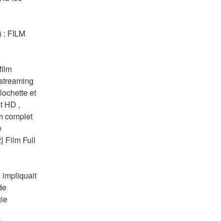
: FILM 
ilm 
streaming 
chette et 
 HD , 
m complet 
 
 Film Full 
 impliquait 
e 
ie 