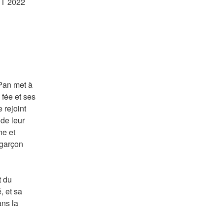
ET 2022 
Pan met à 
fée et ses 
rejoint 
de leur 
e et 
garçon 
 du 
 et sa 
ns la 