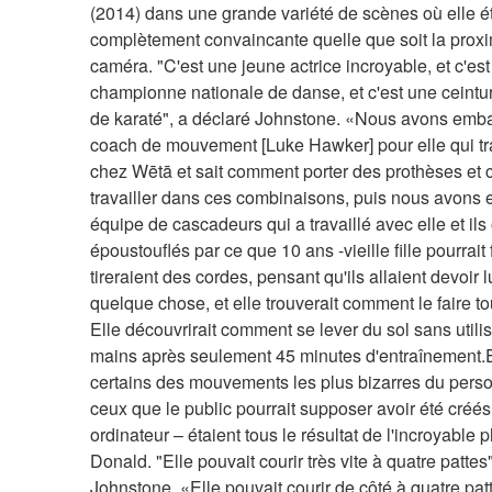
(2014) dans une grande variété de scènes où elle éta
complètement convaincante quelle que soit la proxim
caméra. "C'est une jeune actrice incroyable, et c'est
championne nationale de danse, et c'est une ceintur
de karaté", a déclaré Johnstone. «Nous avons emb
coach de mouvement [Luke Hawker] pour elle qui trav
chez Wētā et sait comment porter des prothèses et
travailler dans ces combinaisons, puis nous avons e
équipe de cascadeurs qui a travaillé avec elle et ils 
époustouflés par ce que 10 ans -vieille fille pourrait fa
tireraient des cordes, pensant qu'ils allaient devoir lu
quelque chose, et elle trouverait comment le faire tou
Elle découvrirait comment se lever du sol sans utilis
mains après seulement 45 minutes d'entraînement.En
certains des mouvements les plus bizarres du pers
ceux que le public pourrait supposer avoir été créés
ordinateur – étaient tous le résultat de l'incroyable 
Donald. "Elle pouvait courir très vite à quatre pattes"
Johnstone. «Elle pouvait courir de côté à quatre patt