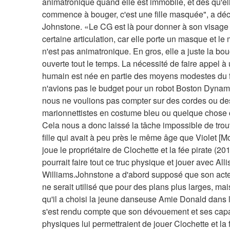
animatronique quand elle est immobile, et dès qu'ell
commence à bouger, c'est une fille masquée", a décl
Johnstone. «Le CG est là pour donner à son visage 
certaine articulation, car elle porte un masque et le
n'est pas animatronique. En gros, elle a juste la bou
ouverte tout le temps. La nécessité de faire appel à 
humain est née en partie des moyens modestes du f
n'avions pas le budget pour un robot Boston Dynami
nous ne voulions pas compter sur des cordes ou des
marionnettistes en costume bleu ou quelque chose
Cela nous a donc laissé la tâche impossible de trou
fille qui avait à peu près le même âge que Violet [M
joue le propriétaire de Clochette et la fée pirate (2014
pourrait faire tout ce truc physique et jouer avec Alli
Williams.Johnstone a d'abord supposé que son acte
ne serait utilisé que pour des plans plus larges, mais
qu'il a choisi la jeune danseuse Amie Donald dans le 
s'est rendu compte que son dévouement et ses capa
physiques lui permettraient de jouer Clochette et la f