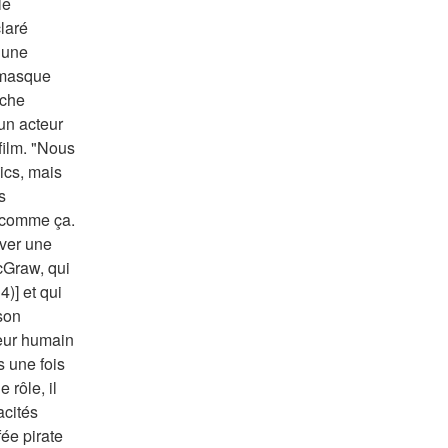
e 
aré 
une 
 masque 
che 
un acteur 
ilm. "Nous 
cs, mais 
 
 comme ça. 
ver une 
cGraw, qui 
)] et qui 
son 
ur humain 
 une fois 
rôle, il 
cités 
ée pirate 