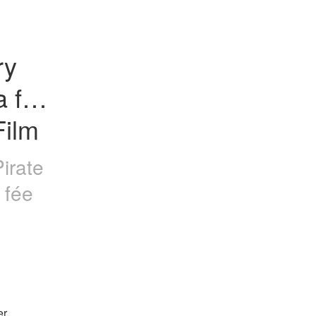
y 
 fée 
Film
Pirate
 fée
r 