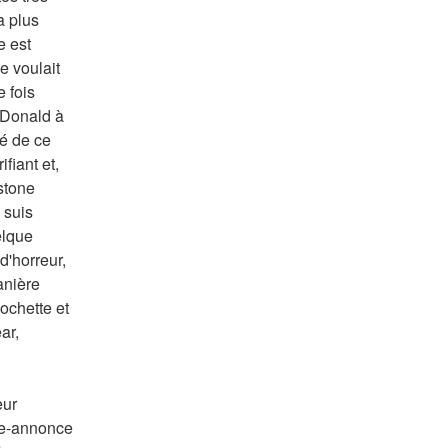
a plus 
 est 
e voulait 
 fois 
 Donald à 
é de ce 
fiant et, 
stone 
suis 
lque 
'horreur, 
nière 
ochette et 
r, 
ur 
de-annonce 